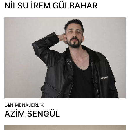
NİLSU İREM GÜLBAHAR
L&N MENAJERLİK
AZİM ŞENGÜL